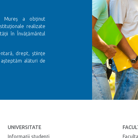
gu Mureș a obținut
stituționale realizate
ții în Învățământul
ntară, drept, științe
 așteptăm alături de
UNIVERSITATE
FACUL
Informații studenți
Facult