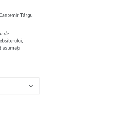
e Cantemir Târgu
ca de
ebsite-ului,
̆ asumați