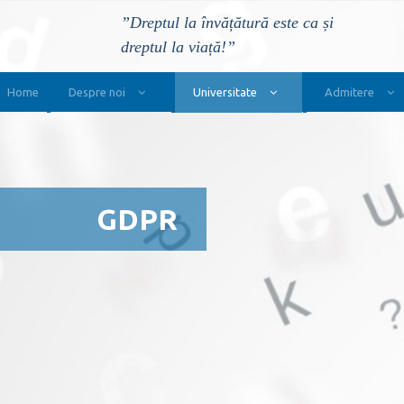
”Dreptul la învățătură este ca și
dreptul la viață!”
Main Navigation
Home
Despre noi
Universitate
Admitere
GDPR