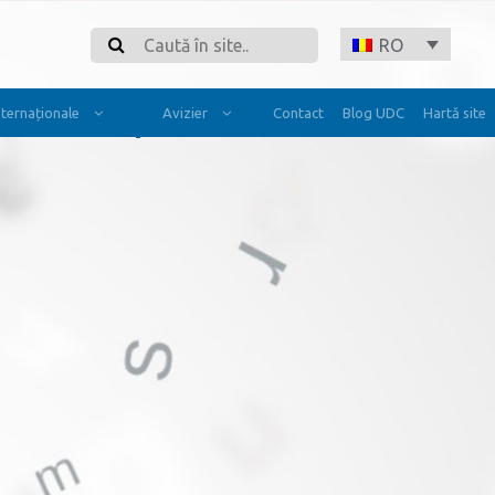
Search
RO
Internaționale
Avizier
Contact
Blog UDC
Hartă site