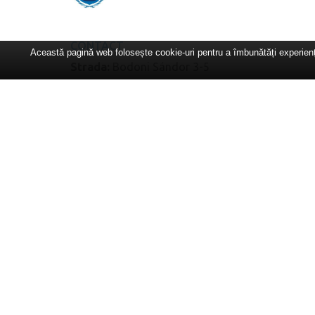
CONTACT
Această pagină web folosește cookie-uri pentru a îmbunătăți experiența
Strada:
Bodoni Sándor 3-5
Operativ
(cam.B.02):
Telefon:
+40-365-401.128
E-mail:
universitate@cantemir.ro
Informații studenți:
+40771-098.927
Secretariat facultăți
(cam. A.07)
:
Telefon:
+40365-801.822
Secretariat
DPPD
(cam. B.14, etaj 1):
Telefon:
+40771-177.582
Secretariat general
(cam. B.14, etaj 1):
Telefon:
+40365-401.125
Secretariat Facultatea de Medicină
(cam.
A.06):
E-mail:
medicina.cantemir@gmail.com
Telefon:
+40771-396.120