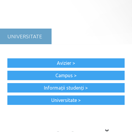
UNIVERSITATE
Avizier >
Campus >
Informații studenți >
Universitate >