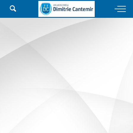

Main Navigation