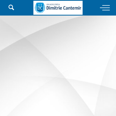

Main Navigation