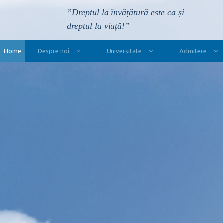
”Dreptul la învățătură este ca și
dreptul la viață!”
Main Navigation
Home
Despre noi
Universitate
Admitere