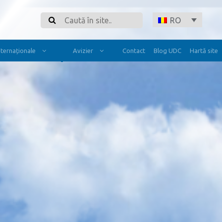
Search
RO
Internaționale
Avizier
Contact
Blog UDC
Hartă site