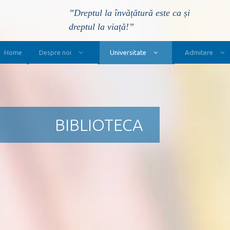
”Dreptul la învățătură este ca și
dreptul la viață!”
Main Navigation
Home
Despre noi
Universitate
Admitere
BIBLIOTECA