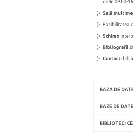
orele 09.00-16
Sală multime
Posibilitatea 
Schimb
interb
Bibliografii
l
Contact:
bibl
BAZA DE DAT
BAZE DE DAT
BIBLIOTECI C