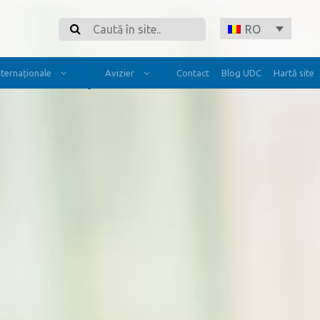
Search
RO
Internaționale
Avizier
Contact
Blog UDC
Hartă site