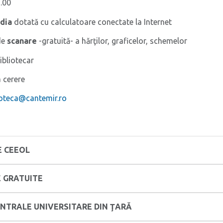
.00
dia
dotată cu calculatoare conectate la Internet
de
scanare
-gratuită- a hărţilor, graficelor, schemelor
ibliotecar
a cerere
ioteca@cantemir.ro
E CEEOL
E GRATUITE
ENTRALE UNIVERSITARE DIN ŢARĂ