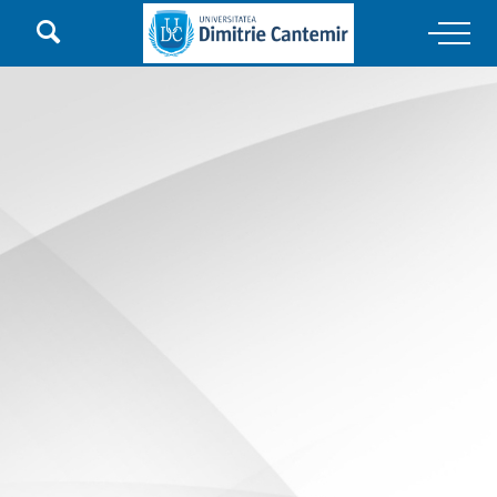

Main Navigation