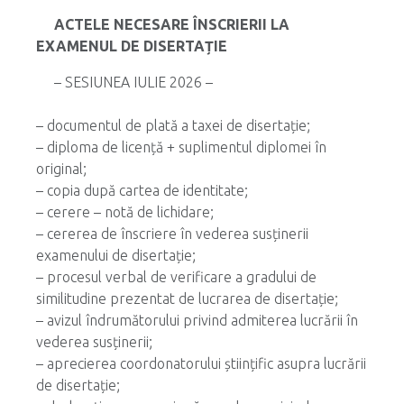
ACTELE NECESARE ÎNSCRIERII LA
EXAMENUL DE DISERTAȚIE
– SESIUNEA IULIE 2026 –
.
– documentul de plată a taxei de disertație;
– diploma de licență + suplimentul diplomei în
original;
– copia după cartea de identitate;
– cerere – notă de lichidare;
– cererea de înscriere în vederea susținerii
examenului de disertație;
– procesul verbal de verificare a gradului de
similitudine prezentat de lucrarea de disertație;
– avizul îndrumătorului privind admiterea lucrării în
vederea susținerii;
– aprecierea coordonatorului științific asupra lucrării
de disertație;