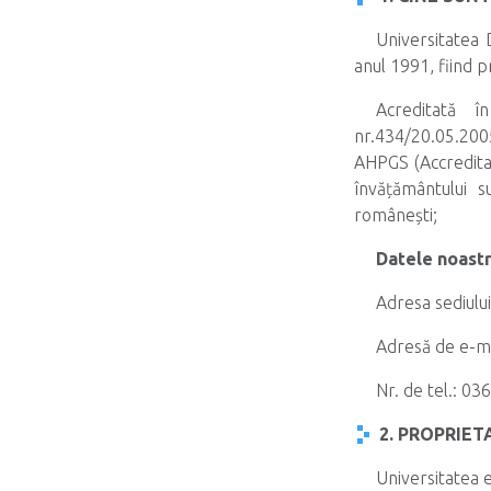
Universitatea 
anul 1991, fiind p
Acreditată î
nr.434/20.05.2005
AHPGS (Accreditat
învățământului s
românești;
Datele noastr
Adresa sediulu
Adresă de e-m
Nr. de tel.: 0
2. PROPRIE
Universitatea e