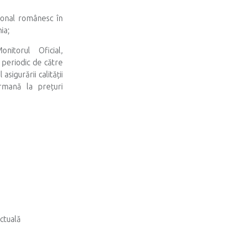
ional românesc în
ia;
itorul Oficial,
 periodic de către
igurării calității
ermană la prețuri
ectuală