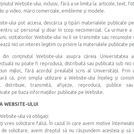
nutul Website-ului, inclusiv, fără a se limita la: articole, text, foto
udio și video, mărci comerciale, embleme și modele.
bsite-ului pot accesa, descărca şi tipări materialele publicate 
 pentru uz personal şi doar în scop necomercial. Ca urmare a re
uni, vizitatorilor Website-ului nu li se transmite sau recunoște n
tează nici un interes legitim cu privire la materialele publicate 
e din conținutul Website-ului asupra căreia Universitatea
ctuală nu poate fi reprodusă, distribuită sau publicată sub nici 
iun mijloc, fără acordul prealabil scris al Universității. Prin u
ară că, prin simpla utilizare a Website-ului înțeleg și cons
, distribuie, transmită, afișeze, reproducă, publice 
ivate pe baza informațiilor publicate pe Website.
EA WEBSITE-ULUI
Website-ului vă obligați:
i vreo solicitare falsă. În cazul în care avem motive întemeiate
 de solicitare, avem dreptul să nu răspundem acesteia şi să