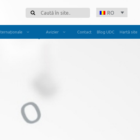
Search
RO
Internaționale
Avizier
Contact
Blog UDC
Hartă site