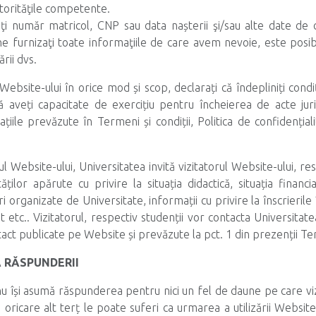
orităţile competente.
ţi număr matricol, CNP sau data nașterii şi/sau alte date de c
ne furnizaţi toate informaţiile de care avem nevoie, este posib
rii dvs.
 Website-ului în orice mod și scop, declarați că îndepliniți cond
ă aveți capacitate de exercițiu pentru încheierea de acte jur
ațiile prevăzute în Termeni și condiții, Politica de confidențiali
l Website-ului, Universitatea invită vizitatorul Website-ului, res
ților apărute cu privire la situația didactică, situația financi
i organizate de Universitate, informații cu privire la înscrieri
t etc.. Vizitatorul, respectiv studenții vor contacta Universitate
act publicate pe Website și prevăzute la pct. 1 din prezenții Term
A RĂSPUNDERII
nu își asumă răspunderea pentru nici un fel de daune pe care vi
u oricare alt terț le poate suferi ca urmarea a utilizării Websit