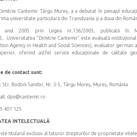
Dimitrie Cantemir Târgu Mureș, a a debutat în peisajul educaț
rima universitate particulară din Transilvania și a doua din Român
n anul 2005 prin Legea nr.136/2005, publicată în Mon
, Universitatea ”Dimitrie Cantemir” este evaluată instituțional
ion Agency in Health and Social Sciences), evaluator german al as
uperior, oferind astfel servicii educaționale de calitate g
e de contact sunt:
i: Str. Bodoni Sandor, Nr. 3-5, Târgu Mureș, Mureș, România
ail: dpo@cantemir.ro
365 401 125
TATEA INTELECTUALĂ
ste titularul exclusiv al tuturor drepturilor de proprietate intel