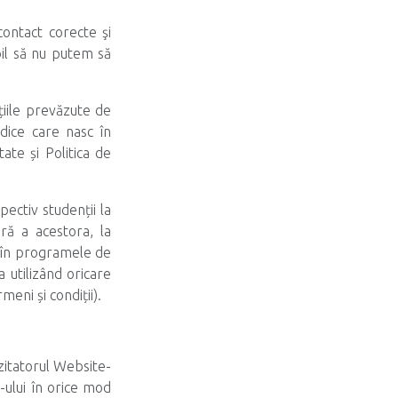
ontact corecte şi
il să nu putem să
ițiile prevăzute de
idice care nasc în
tate și Politica de
pectiv studenții la
ară a acestora, la
le în programele de
a utilizând oricare
eni și condiții).
zitatorul Website-
e-ului în orice mod