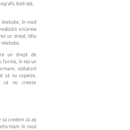
grafii, ilustrații,
pe Website, în mod
alizării oricăreia
ici un drept, titlu
pe Website.
 are un drept de
o formă, în nici un
rmare, vizitatorii
imt să nu copieze,
sau să nu creeze
 să credem că aţi
 informăm în mod