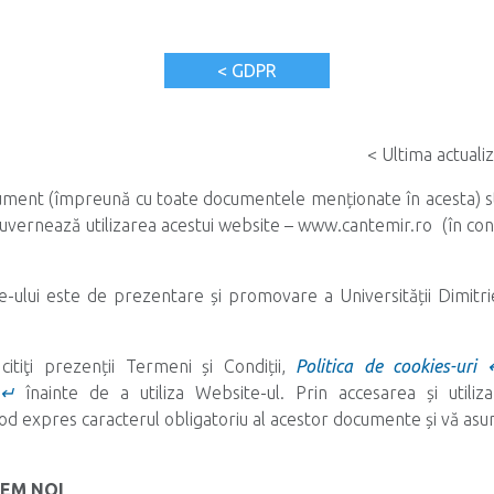
< GDPR
< Ultima actuali
ment (împreună cu toate documentele menționate în acesta) st
e guvernează utilizarea acestui website – www.cantemir.ro (în c
-ului este de prezentare și promovare a Universității Dimitr
 citiţi prezenții Termeni și Condiții,
Politica de cookies-uri 
 ↵
înainte de a utiliza Website-ul. Prin accesarea și utiliz
 mod expres caracterul obligatoriu al acestor documente și vă as
TEM NOI