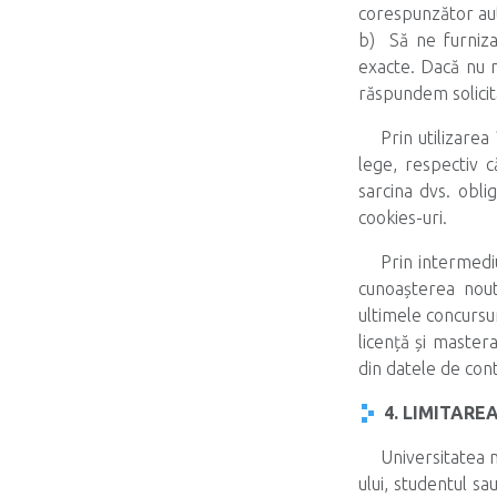
corespunzător aut
b) Să ne furniza
exacte. Dacă nu 
răspundem solicită
Prin utilizarea
lege, respectiv c
sarcina dvs. oblig
cookies-uri.
Prin intermediu
cunoașterea noută
ultimele concursur
licență și mastera
din datele de cont
4. LIMITARE
Universitatea 
ului, studentul sa