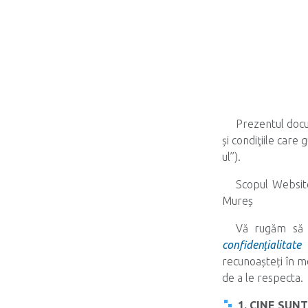
Prezentul docu
și condiţiile car
ul’’).
Scopul Website
Mureș
Vă rugăm să
confidenţialitate
recunoașteți în
de a le respecta.
1. CINE SUN