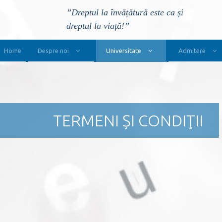
”Dreptul la învățătură este ca și
dreptul la viață!”
Main Navigation
Home
Despre noi
Universitate
Admitere
TERMENI ȘI CONDIŢII