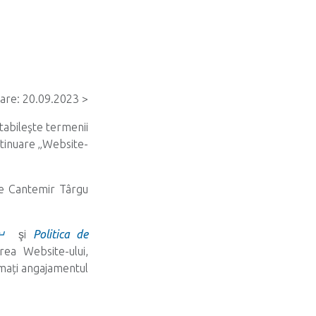
zare: 20.09.2023 >
abileşte termenii
ontinuare „Website-
ie Cantemir Târgu
↵
şi
Politica de
area Website-ului,
umați angajamentul