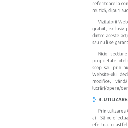
referitoare la conți
muzică, clipuri a
Vizitatorii We
gratuit, exclusiv
dintre aceste acți
sau nu li se garan
Nicio secțiun
proprietate intele
scop sau prin nic
Website-ului decl
modifice, vândă
lucrări/opere/der
3. UTILIZAR
Prin utilizarea 
a) Să nu efectuaţ
efectuat o astfel