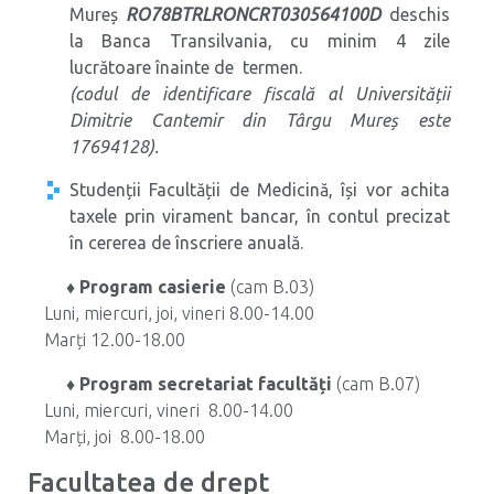
Mureș
RO78BTRLRONCRT030564100D
deschis
la Banca Transilvania, cu minim 4 zile
lucrătoare înainte de termen.
(codul de identificare fiscală al Universității
Dimitrie Cantemir din Târgu Mureș este
17694128).
Studenții Facultății de Medicină, își vor achita
taxele prin virament bancar, în contul precizat
în cererea de înscriere anuală.
♦ Program casierie
(cam B.03)
Luni, miercuri, joi, vineri 8.00-14.00
Marți 12.00-18.00
♦ Program secretariat facultăți
(cam B.07)
Luni, miercuri, vineri 8.00-14.00
Marți, joi 8.00-18.00
Facultatea de drept