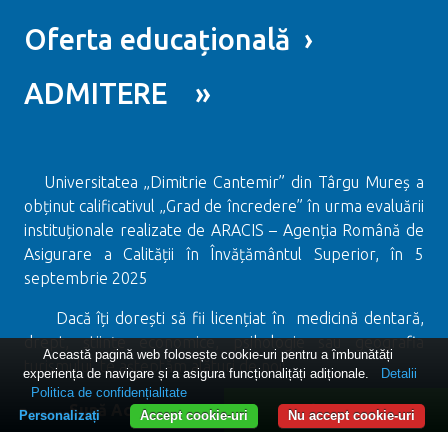
Oferta educațională ›
ADMITERE »
Universitatea „Dimitrie Cantemir” din Târgu Mureș a
obținut calificativul „Grad de încredere” în urma evaluării
instituționale realizate de ARACIS – Agenția Română de
Asigurare a Calității în Învățământul Superior, în 5
septembrie 2025
Dacă îți dorești să fii licențiat în medicină dentară,
drept, științe economice, psihologie sau geografia
Această pagină web folosește cookie-uri pentru a îmbunătăți
turismului te așteptăm alături de noi!
experiența de navigare și a asigura funcționalițăți adiționale.
Detalii
Politica de confidențialitate
Sună Acum
WhatsApp
Personalizați
Accept cookie-uri
Nu accept cookie-uri