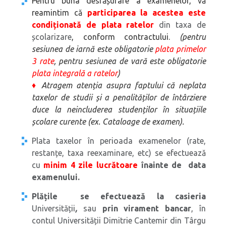
Pentru buna desfășurare a examenelor,
vă
reamintim că
participarea la acestea este
condiționată de plata ratelor
din taxa de
școlarizare
, conform contractului.
(pentru
sesiunea de iarnă este obligatorie
plata primelor
3 rate
, pentru sesiunea de vară este obligatorie
plata integrală a ratelor
)
♦
Atragem atenția asupra faptului că neplata
taxelor de studii și a penalităților de întârziere
duce la neincluderea studenților în situațiile
școlare curente (ex. Cataloage de examen).
Plata taxelor în perioada examenelor (rate,
restanțe, taxa reexaminare, etc) se efectuează
cu
minim 4 zile lucrătoare
înainte de data
examenului.
Plățile se efectuează la casieria
Universității
,
sau
prin virament bancar
, în
contul Universității Dimitrie Cantemir din Târgu