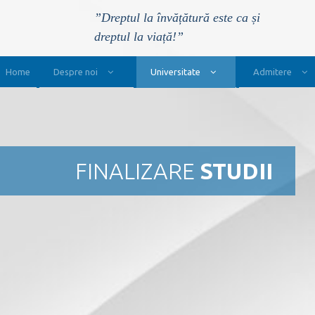
”Dreptul la învățătură este ca și
dreptul la viață!”
Main Navigation
Home
Despre noi
Universitate
Admitere
FINALIZARE
STUDII