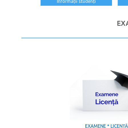
Informații studenți
EX
EXAMENE * LICENȚ