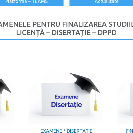
Platforma – TEAMS
Actualitate
AMENELE PENTRU FINALIZAREA STUDII
LICENȚĂ – DISERTAȚIE – DPPD
Ă
EXAMENE * DISERTAȚIE
FI