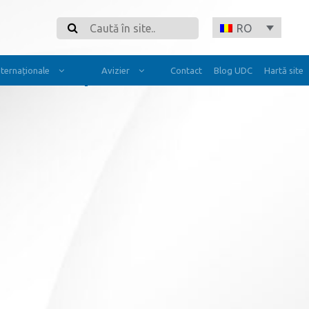
Search
RO
Internaționale
Avizier
Contact
Blog UDC
Hartă site