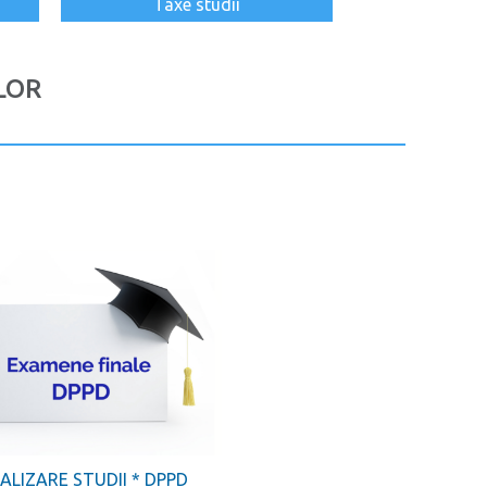
Taxe studii
LOR
NALIZARE STUDII * DPPD