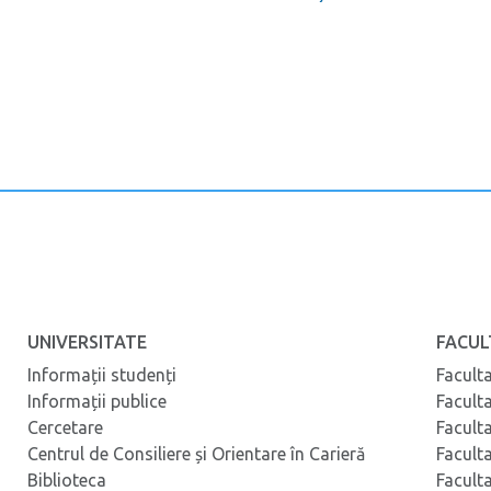
UNIVERSITATE
FACUL
Informații studenți
Facult
Informații publice
Facult
Cercetare
Facult
Centrul de Consiliere și Orientare în Carieră
Facult
Biblioteca
Facult