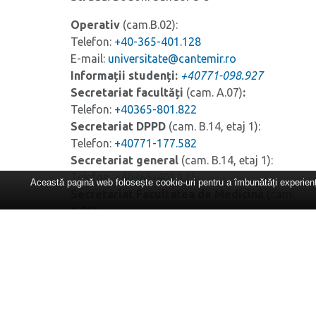
Operativ
(cam.B.02):
Telefon:
+40-365-401.128
E-mail:
universitate@cantemir.ro
Informații studenți:
+40771-098.927
Secretariat facultăți
(cam. A.07)
:
Telefon:
+40365-801.822
Secretariat
DPPD
(cam. B.14, etaj 1):
Telefon:
+40771-177.582
Secretariat general
(cam. B.14, etaj 1):
Telefon:
+40365-401.125
Această pagină web folosește cookie-uri pentru a îmbunătăți experiența
Secretariat Facultatea de Medicină
(cam.
A.06):
E-mail:
medicina.cantemir@gmail.com
Telefon:
+40771-396.120
Admitere:
E-mail:
admitereudc@gmail.com