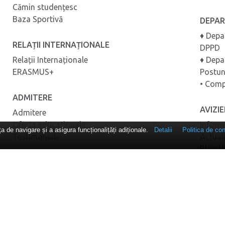
Cămin studențesc
Baza Sportivă
DEPA
♦ Depa
RELAȚII INTERNAȚIONALE
DPPD
Relații Internaționale
♦ Depa
ERASMUS+
Postun
• Comp
ADMITERE
AVIZI
Admitere
Oferta educațională
Inform
 de navigare și a asigura funcționalițăți adiționale.
Detalii
Politica de con
Testimoniale
Actual
Blog 
GDPR
Termeni și condiţii
Politica de confidențialitate
Politica de cookies-uri