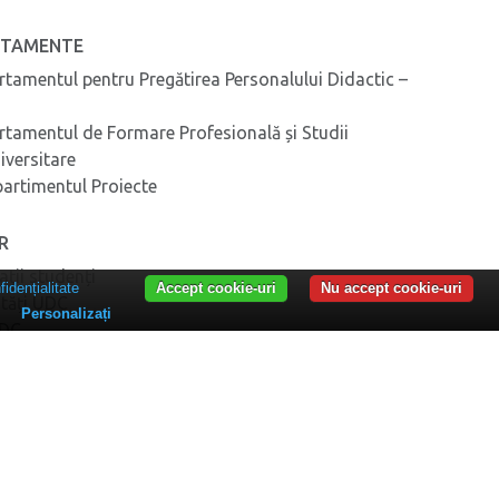
RTAMENTE
rtamentul pentru Pregătirea Personalului Didactic –
rtamentul de Formare Profesională și Studii
iversitare
artimentul Proiecte
ER
ații studenți
fidențialitate
Accept cookie-uri
Nu accept cookie-uri
ități UDC
Personalizați
UDC