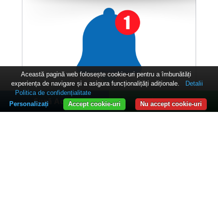
Această pagină web folosește cookie-uri pentru a îmbunătăți
experiența de navigare și a asigura funcționalițăți adiționale.
Detalii
Politica de confidențialitate
Sună Acum
WhatsApp
ACTUALITĂȚI UDC
Personalizați
Accept cookie-uri
Nu accept cookie-uri
Oferta educațională ›
ADMITERE »