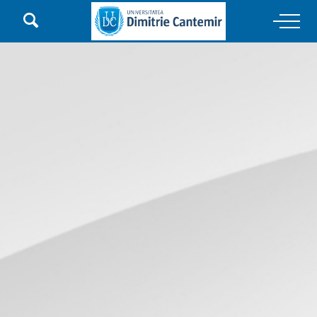

Main Navigation