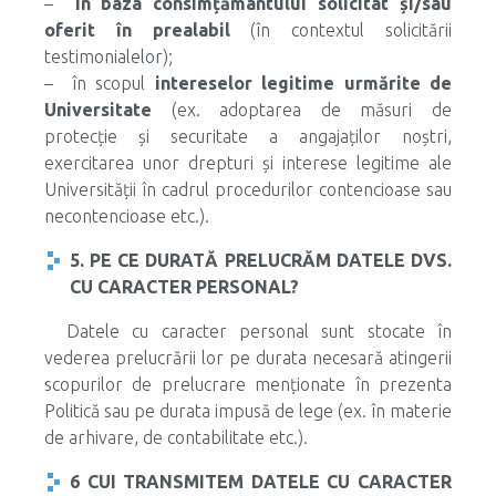
–
în baza consimțământului solicitat și/sau
oferit în prealabil
(în contextul solicitării
testimonialelor);
– în scopul
intereselor legitime urmărite de
Universitate
(ex. adoptarea de măsuri de
protecție și securitate a angajaților noștri,
exercitarea unor drepturi și interese legitime ale
Universității în cadrul procedurilor contencioase sau
necontencioase etc.).
5. PE CE DURATĂ PRELUCRĂM DATELE DVS.
CU CARACTER PERSONAL?
Datele cu caracter personal sunt stocate în
vederea prelucrării lor pe durata necesară atingerii
scopurilor de prelucrare menționate în prezenta
Politică sau pe durata impusă de lege (ex. în materie
de arhivare, de contabilitate etc.).
6 CUI TRANSMITEM DATELE CU CARACTER