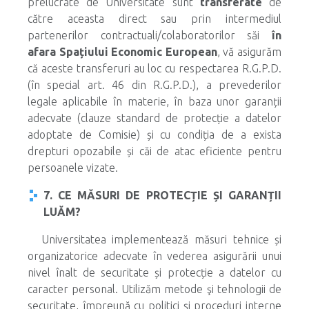
prelucrate de Universitate sunt
transferate
de
către aceasta direct sau prin intermediul
partenerilor contractuali/colaboratorilor săi
în
afara Spațiului Economic European
, vă asigurăm
că aceste transferuri au loc cu respectarea R.G.P.D.
(în special art. 46 din R.G.P.D.), a prevederilor
legale aplicabile în materie, în baza unor garanții
adecvate (clauze standard de protecție a datelor
adoptate de Comisie) și cu condiția de a exista
drepturi opozabile și căi de atac eficiente pentru
persoanele vizate.
7. CE MĂSURI DE PROTECȚIE ȘI GARANȚII
LUĂM?
Universitatea implementează măsuri tehnice și
organizatorice adecvate în vederea asigurării unui
nivel înalt de securitate și protecție a datelor cu
caracter personal. Utilizăm metode şi tehnologii de
securitate, împreună cu politici şi proceduri interne