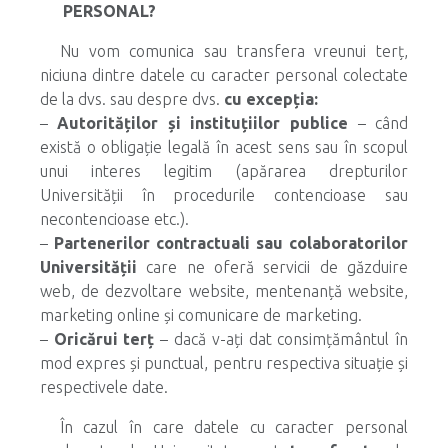
PERSONAL?
Nu vom comunica sau transfera vreunui terț,
niciuna dintre datele cu caracter personal colectate
de la dvs. sau despre dvs.
cu excepția:
–
Autorităților și instituțiilor publice
– când
există o obligație legală în acest sens sau în scopul
unui interes legitim (apărarea drepturilor
Universității în procedurile contencioase sau
necontencioase etc.).
–
Partenerilor contractuali sau colaboratorilor
Universității
care ne oferă servicii de găzduire
web, de dezvoltare website, mentenanță website,
marketing online și comunicare de marketing.
–
Oricărui terț
– dacă v-ați dat consimțământul în
mod expres și punctual, pentru respectiva situație și
respectivele date.
În cazul în care datele cu caracter personal