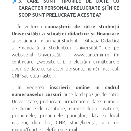
3. CARE SUNT TIPURILE DE DATE CU
CARACTER PERSONAL PRELUCRATE ȘI ÎN CE
SCOP SUNT PRELUCRATE ACESTEA?
În vederea
cunoașterii de către studenții
Universității a situației didactice și financiare
la secțiunea „Informații Studenți – Situația Didactică
și Financiară a Studenților Universității” de pe
website-ul Universității – www.cantemir.ro (în
continuare ,,website-ul’’), prelucrăm următoarele
tipuri de date cu caracter personal: număr matricol,
CNP sau data nașterii.
În vederea
înscrierii online în cadrul
numeroaselor cursuri
puse la dispoziție de către
Universitate, prelucrăm următoarele date: numele
de dinainte de căsătorie, numele după căsătorie,
prenumele, prenumele părinților, data și locul
nașterii, domiciliul, CNP, studii/licență, locul de
muncă/funcție, telefon și e-mail.