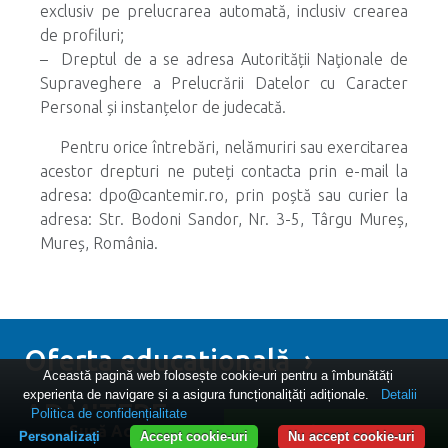
exclusiv pe prelucrarea automată, inclusiv crearea
de profiluri;
– Dreptul de a se adresa Autorității Naţionale de
Supraveghere a Prelucrării Datelor cu Caracter
Personal și instanțelor de judecată.
Pentru orice întrebări, nelămuriri sau exercitarea
acestor drepturi ne puteți contacta prin e-mail la
adresa: dpo@cantemir.ro, prin poștă sau curier la
adresa: Str. Bodoni Sandor, Nr. 3-5, Târgu Mureș,
Mureș, România.
Oferta educațională ›
Această pagină web folosește cookie-uri pentru a îmbunătăți
experiența de navigare și a asigura funcționalițăți adiționale.
Detalii
ADMITERE »
Politica de confidențialitate
Sună Acum
WhatsApp
Personalizați
Accept cookie-uri
Nu accept cookie-uri