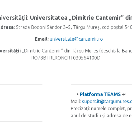
versității:
Universitatea „Dimitrie Cantemir” d
dresa:
Strada Bodoni Sándor 3–5, Târgu Mureș, cod poștal 54
Email:
universitate@cantemir.ro
versității
„Dimitrie Cantemir” din Târgu Mureș (deschis la Banc
RO78BTRLRONCRT030564100D
•
Platforma TEAMS
↵
Mail:
suport.it@targumures.
Precizați: numele complet, pr
anul de studiu și adresa de e