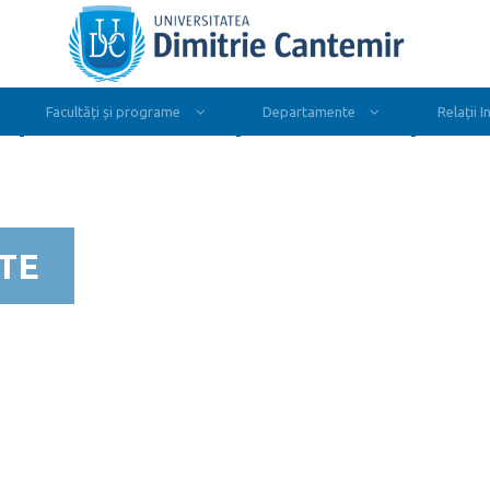
Facultăți și programe
Departamente
Relații 
TE