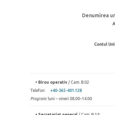
Denumirea uni
A
Contul Uni
• Birou operativ
/ Cam. B.02
Telefon:
+40-365-401.128
Program:
luni – vineri 08.00–14.00
• Secretariat general
/ Cam. B.14: