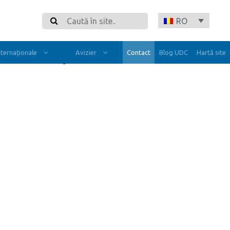
Search
RO
Internaționale
Avizier
Contact
Blog UDC
Hartă site