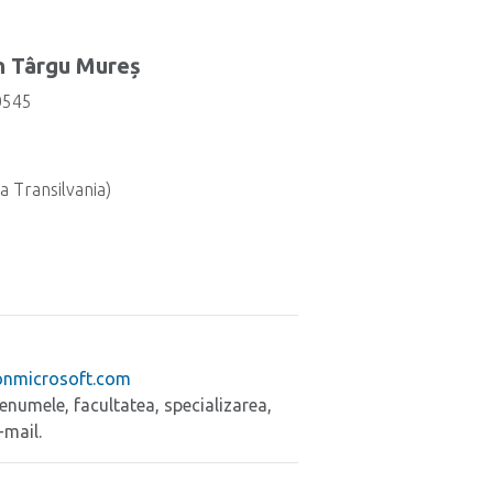
in Târgu Mureș
0545
a Transilvania)
onmicrosoft.com
enumele, facultatea, specializarea,
-mail.