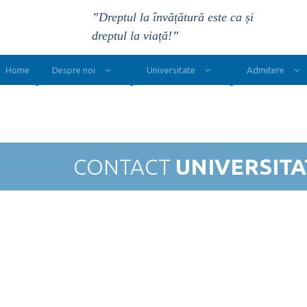
”Dreptul la învățătură este ca și
dreptul la viață!”
Main Navigation
Home
Despre noi
Universitate
Admitere
CONTACT
UNIVERSITA