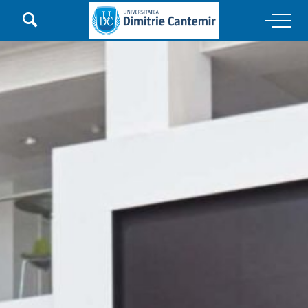

Main Navigation