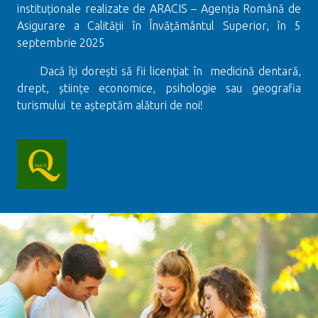
instituționale realizate de ARACIS – Agenția Română de
Asigurare a Calității în Învățământul Superior, în 5
septembrie 2025
Dacă îți dorești să fii licențiat în medicină dentară,
drept, științe economice, psihologie sau geografia
turismului te așteptăm alături de noi!