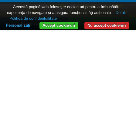
Această pagină web folosește cookie-uri pentru a îmbunătăți
experiența de navigare și a asigura funcționalițăți adiționale.
Detalii
Politica de confidențialitate
Sună Acum
WhatsApp
Personalizați
Accept cookie-uri
Nu accept cookie-uri