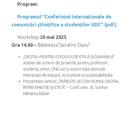
Program:
Programul “Conferinței internaționale de
comunicări științifice a studenților UDC” (pdf.)
Workshop
20 mai 2025
Ora 14.00 –
Biblioteca”Serafim Duicu”
„DIGITAL PENTRU O EDUCAȚIE ETICĂ ȘI DURABILĂ”
Atelier de scriere de proiecte pentru profesori,
studenți, elevi, ONG-uri și actori educaționali
interesați de impact, incluziune și sustenabilitate.
Prezentare articol „TRĂIEȘTE LECȚIA! FILMUL DIGITAL
ÎNTRE EMOȚIE ȘI ETICĂ” – Conf. univ. dr. Sorina-
Mihaela Bălan