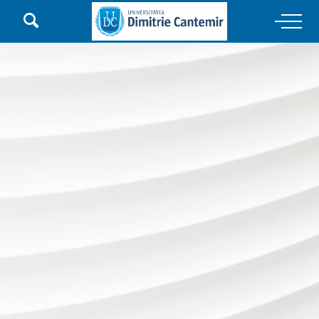

Main Navigation