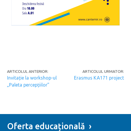
Post navigation
ARTICOLUL ANTERIOR:
ARTICOLUL URMATOR:
Invitație la workshop-ul
Erasmus KA171 project
„Paleta percepțiilor”
Oferta educațională ›