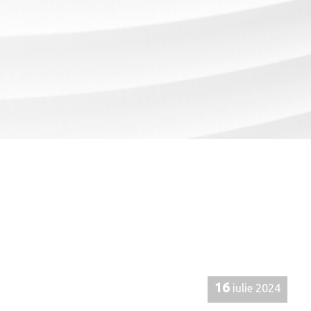
16
iulie 2024