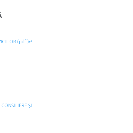
Ă
ICIILOR (pdf.)↵
N CONSILIERE ŞI