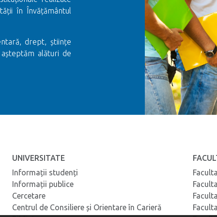
ții în Învățământul
ntară, drept, științe
 așteptăm alături de
UNIVERSITATE
FACUL
Informații studenți
Facult
Informații publice
Facult
Cercetare
Facult
Centrul de Consiliere și Orientare în Carieră
Facult