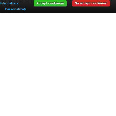
atea de Psihologie
fidențialitate
Accept cookie-uri
Nu accept cookie-uri
Personalizați
RTAMENTE
rtamentul pentru Pregătirea Personalului Didactic –
rtamentul de Formare Profesională și Studii
iversitare
artimentul Proiecte
ER
ații studenți
ități UDC
UDC