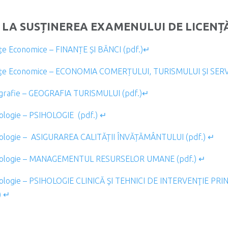
 LA SUSȚINEREA EXAMENULUI DE LICENȚ
ințe Economice – FINANȚE ȘI BĂNCI (pdf.)↵
iințe Economice – ECONOMIA COMERȚULUI, TURISMULUI ȘI SERV
ografie – GEOGRAFIA TURISMULUI (pdf.)↵
hologie – PSIHOLOGIE (pdf.) ↵
ihologie – ASIGURAREA CALITĂȚII ÎNVĂȚĂMÂNTULUI (pdf.) ↵
sihologie – MANAGEMENTUL RESURSELOR UMANE (pdf.) ↵
hologie – PSIHOLOGIE CLINICĂ ŞI TEHNICI DE INTERVENŢIE PRI
) ↵