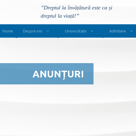
”Dreptul la învățătură este ca și
dreptul la viață!”
Main Navigation
Home
Despre noi
Universitate
Admitere
ANUNȚURI