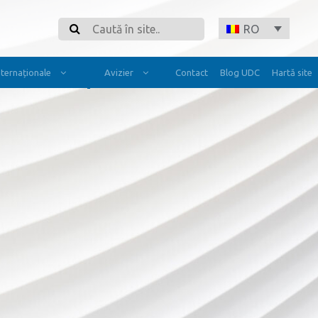
Search
RO
Internaționale
Avizier
Contact
Blog UDC
Hartă site