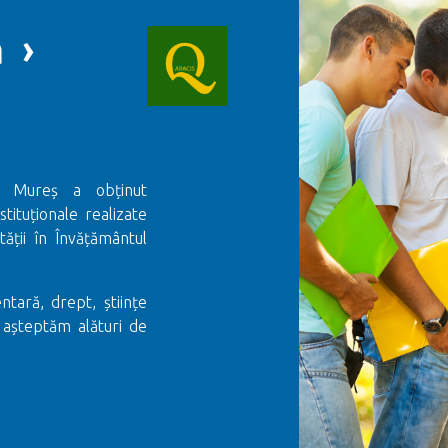
 ›
gu Mureș a obținut
stituționale realizate
ții în Învățământul
ntară, drept, științe
 așteptăm alături de