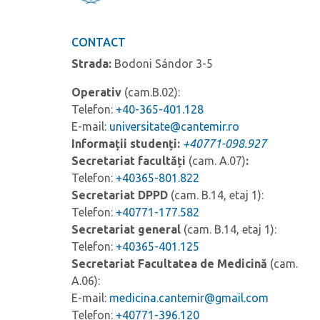
CONTACT
Strada:
Bodoni Sándor 3-5
Operativ
(cam.B.02):
Telefon:
+40-365-401.128
E-mail:
universitate@cantemir.ro
Informații studenți:
+40771-098.927
Secretariat facultăți
(cam. A.07)
:
Telefon:
+40365-801.822
Secretariat
DPPD
(cam. B.14, etaj 1):
Telefon:
+40771-177.582
Secretariat general
(cam. B.14, etaj 1):
Telefon:
+40365-401.125
Secretariat Facultatea de Medicină
(cam.
A.06):
E-mail:
medicina.cantemir@gmail.com
Telefon:
+40771-396.120