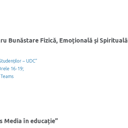
ru Bunăstare Fizică, Emoțională și Spirituală
 Studenților – UDC”
 Orele 16-19;
t Teams
 Media în educație”