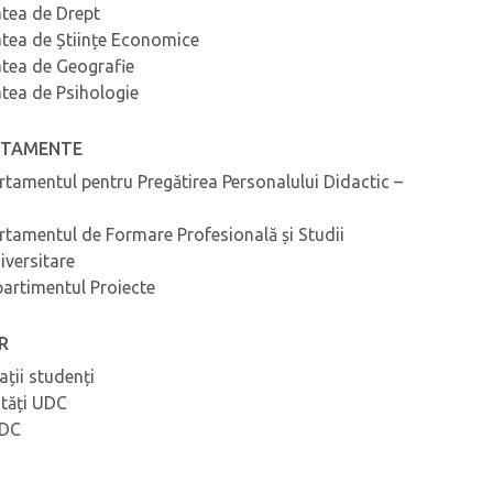
atea de Drept
atea de Științe Economice
atea de Geografie
atea de Psihologie
RTAMENTE
rtamentul pentru Pregătirea Personalului Didactic –
rtamentul de Formare Profesională și Studii
iversitare
artimentul Proiecte
ER
ații studenți
ități UDC
UDC