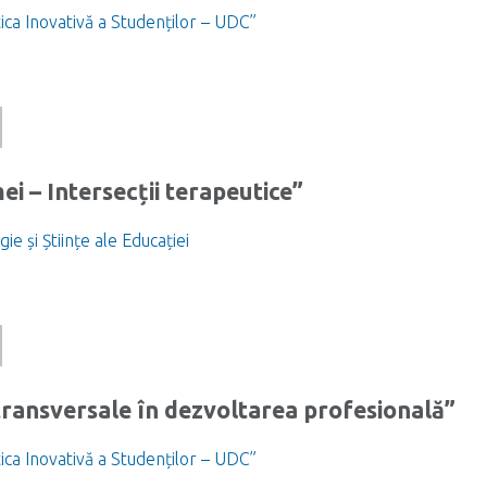
ica Inovativă a Studenților – UDC”
i – Intersecții terapeutice”
ie și Științe ale Educației
ransversale în dezvoltarea profesională”
ica Inovativă a Studenților – UDC”