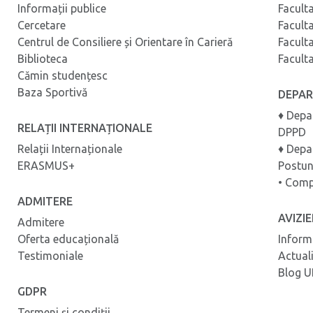
Informații publice
Facult
Cercetare
Facult
Centrul de Consiliere și Orientare în Carieră
Facult
Biblioteca
Facult
Cămin studențesc
Baza Sportivă
DEPA
♦ Depa
RELAȚII INTERNAȚIONALE
DPPD
Relații Internaționale
♦ Depa
ERASMUS+
Postun
• Comp
ADMITERE
AVIZI
Admitere
Oferta educațională
Inform
Testimoniale
Actual
Blog 
GDPR
Termeni și condiţii