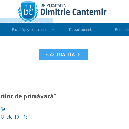
- TOATE ARTICOLELE
Facultăți și programe
Departamente
Relații 
< ACTUALITATE
orilor de primăvară”
fie
; Orele 10-11;