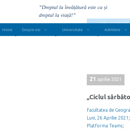
”Dreptul la învățătură este ca și
dreptul la viață!”
Main Navigation
< ACTUALITATE 
Home
Despre noi
Universitate
Admitere
21
aprilie 2021
„Ciclul sărbăt
Facultatea de Geogra
Luni, 26 Aprilie 2021
Platforma Teams;