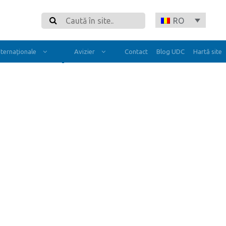
Search
RO
Internaționale
Avizier
Contact
Blog UDC
Hartă site