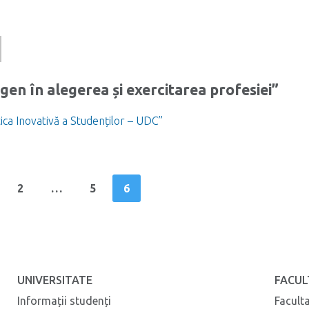
gen în alegerea și exercitarea profesiei”
ica Inovativă a Studenților – UDC”
2
…
5
6
UNIVERSITATE
FACUL
Informații studenți
Facult