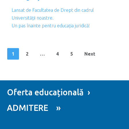
Lansat de Facultatea de Drept din cadrul
Universității noastre.
Un pas înainte pentru educația juridică!
1
2
…
4
5
Next
Oferta educațională ›
ADMITERE »