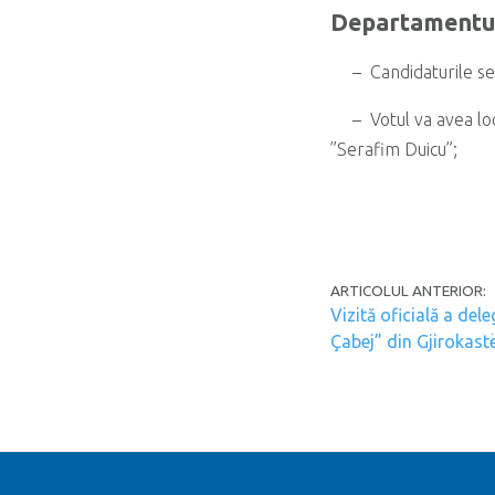
Departamentulu
– Candidaturile se
– Votul va avea loc
”Serafim Duicu”;
Post navi
ARTICOLUL ANTERIOR:
Vizită oficială a del
Çabej” din Gjirokast