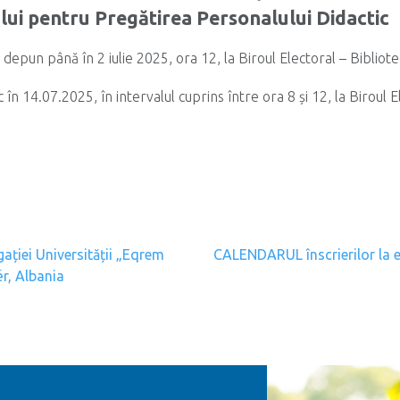
i pentru Pregătirea Personalului Didactic
 depun până în 2 iulie 2025, ora 12, la Biroul Electoral – Bibliot
 în 14.07.2025, în intervalul cuprins între ora 8 și 12, la Biroul E
gation
egației Universității „Eqrem
CALENDARUL înscrierilor la 
ër, Albania