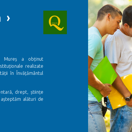
 ›
gu Mureș a obținut
stituționale realizate
ții în Învățământul
ntară, drept, științe
 așteptăm alături de