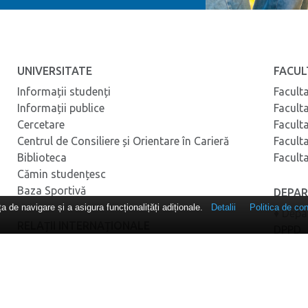
UNIVERSITATE
FACUL
Informații studenți
Facult
Informații publice
Facult
Cercetare
Facult
Centrul de Consiliere și Orientare în Carieră
Facult
Biblioteca
Facult
Cămin studențesc
Baza Sportivă
DEPA
 de navigare și a asigura funcționalițăți adiționale.
Detalii
Politica de con
♦ Depa
RELAȚII INTERNAȚIONALE
DPPD
Relații Internaționale
♦ Depa
ERASMUS+
Postun
• Comp
ADMITERE