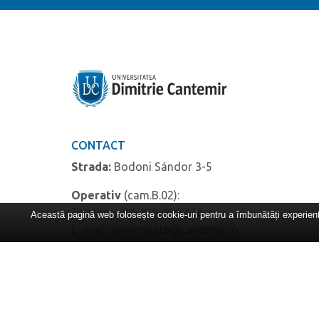
CONTACT
Strada:
Bodoni Sándor 3-5
Operativ
(cam.B.02):
Telefon:
+40-365-401.128
Această pagină web folosește cookie-uri pentru a îmbunătăți experiența
E-mail:
universitate@cantemir.ro
Informații studenți:
+40771-098.927
Secretariat facultăți
(cam. A.07)
:
Telefon:
+40365-801.822
Secretariat
DPPD
(cam. B.14, etaj 1):
Telefon:
+40771-177.582