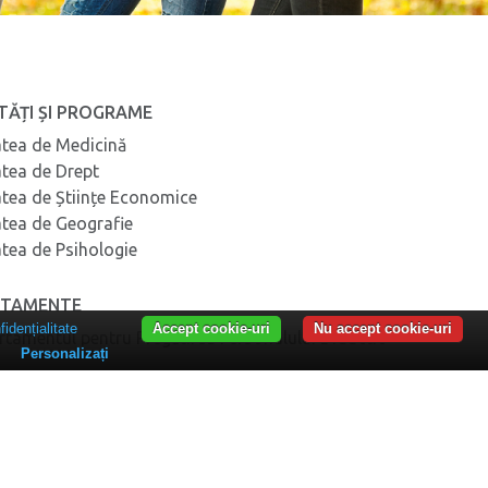
TĂȚI ȘI PROGRAME
atea de Medicină
atea de Drept
atea de Științe Economice
atea de Geografie
atea de Psihologie
RTAMENTE
fidențialitate
Accept cookie-uri
Nu accept cookie-uri
rtamentul pentru Pregătirea Personalului Didactic –
Personalizați
rtamentul de Formare Profesională și Studii
iversitare
artimentul Proiecte