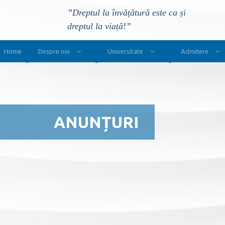
”Dreptul la învățătură este ca și
dreptul la viață!”
Main Navigation
Home
Despre noi
Universitate
Admitere
ANUNȚURI