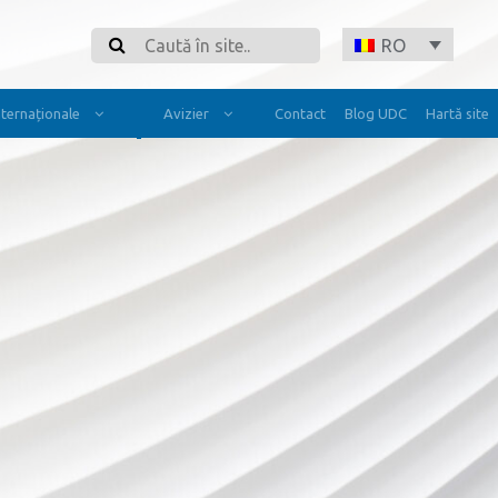
Search
RO
Internaționale
Avizier
Contact
Blog UDC
Hartă site