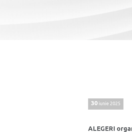
30
iunie 2025
ALEGERI organi