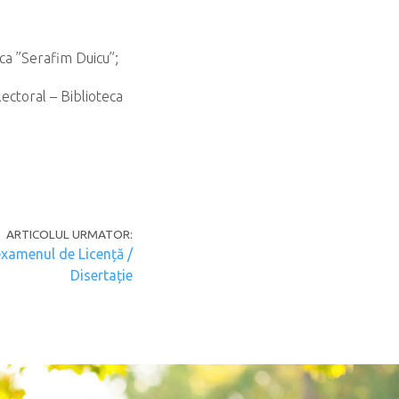
eca ”Serafim Duicu”;
lectoral – Biblioteca
ARTICOLUL URMATOR:
examenul de Licență /
Disertație