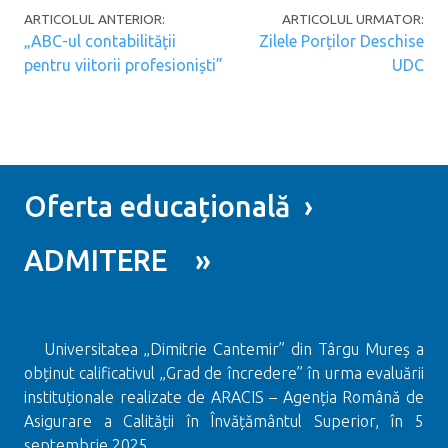
Post navigation
ARTICOLUL ANTERIOR:
ARTICOLUL URMATOR:
„ABC-ul contabilității
Zilele Porților Deschise
pentru viitorii profesioniști”
UDC
Oferta educațională ›
ADMITERE »
Universitatea „Dimitrie Cantemir” din Târgu Mureș a
obținut calificativul „Grad de încredere” în urma evaluării
instituționale realizate de ARACIS – Agenția Română de
Asigurare a Calității în Învățământul Superior, în 5
septembrie 2025