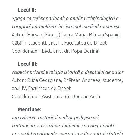
Locul II:
Șpaga ca reflex național: o analiză criminologică a
corupției normalizate în sistemul medical românesc
Autori: Hârșan (Fărcaș) Laura Maria, Bârsan Spaniol
Cătălin, studenți, anul III, Facultatea de Drept
Coordonator: Lect. univ. dr. Popa Dorinel
Locul III:
Aspecte privind evoluția istorică a dreptului de autor
Autori: Buda Georgiana, Brătean Andreea, studente,
anul IV, Facultatea de Drept
Coordonator: Asist. univ. dr. Bogdan Anca
Mențiune:
Interzicerea torturii și a altor pedepse ori
tratamente cu cruzime, inumane sau degradante:
norme internaționale, mecanisme de control și studii