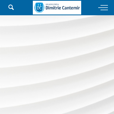

Main Navigation