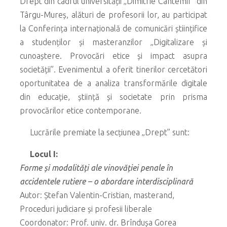
Drept din cadrul universității „Dimitrie Cantemir” din
Târgu-Mureș, alături de profesorii lor, au participat
la Conferința internațională de comunicări științifice
a studenților și masteranzilor „Digitalizare și
cunoaștere. Provocări etice și impact asupra
societății”. Evenimentul a oferit tinerilor cercetători
oportunitatea de a analiza transformările digitale
din educație, știință și societate prin prisma
provocărilor etice contemporane.
Lucrările premiate la secțiunea „Drept” sunt:
Locul I:
Forme și modalități ale vinovăției penale în
accidentele rutiere – o abordare interdisciplinară
Autor: Ștefan Valentin-Cristian, masterand,
Proceduri judiciare și profesii liberale
Coordonator: Prof. univ. dr. Brîndușa Gorea