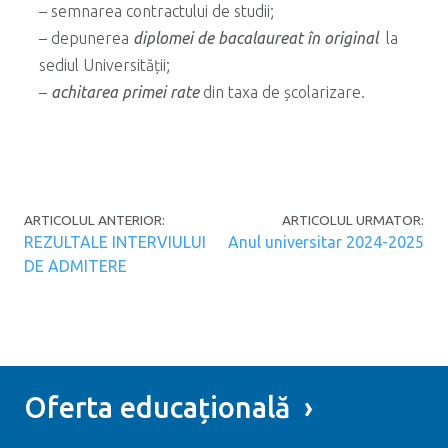
– semnarea contractului de studii;
– depunerea
diplomei de bacalaureat în original
la
sediul Universității;
–
achitarea primei rate
din taxa de școlarizare.
Post navigation
ARTICOLUL ANTERIOR:
ARTICOLUL URMATOR:
REZULTALE INTERVIULUI
Anul universitar 2024-2025
DE ADMITERE
Oferta educațională ›