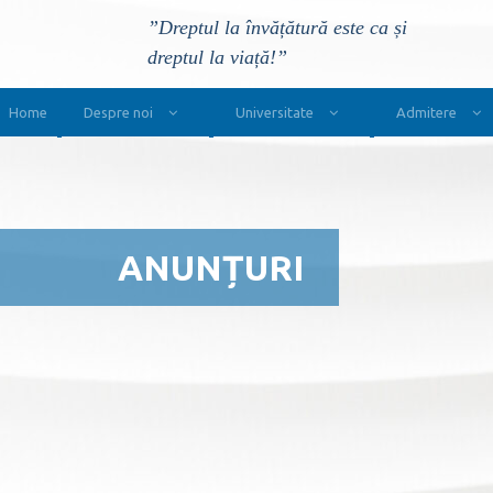
”Dreptul la învățătură este ca și
dreptul la viață!”
Main Navigation
Home
Despre noi
Universitate
Admitere
ANUNȚURI