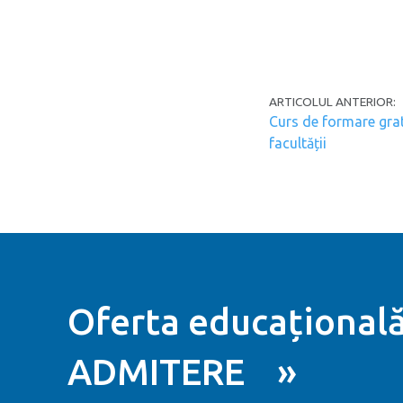
Post navi
ARTICOLUL ANTERIOR:
Curs de formare grat
facultății
Oferta educațională
ADMITERE »