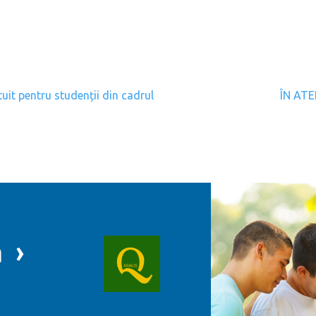
gation
uit pentru studenții din cadrul
ÎN ATE
 ›