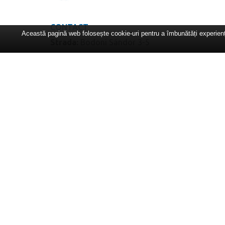
CONTACT
Această pagină web folosește cookie-uri pentru a îmbunătăți experiența
Strada:
Bodoni Sándor 3-5
Operativ
(cam.B.02):
Telefon:
+40-365-401.128
E-mail:
universitate@cantemir.ro
Informații studenți:
+40771-098.927
Secretariat facultăți
(cam. A.07)
:
Telefon:
+40365-801.822
Secretariat
DPPD
(cam. B.14, etaj 1):
Telefon:
+40771-177.582
Secretariat general
(cam. B.14, etaj 1):
Telefon:
+40365-401.125
Secretariat Facultatea de Medicină
(cam.
A.06):
E-mail:
medicina.cantemir@gmail.com
Telefon:
+40771-396.120