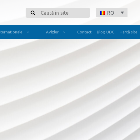
Search
RO
Internaționale
Avizier
Contact
Blog UDC
Hartă site