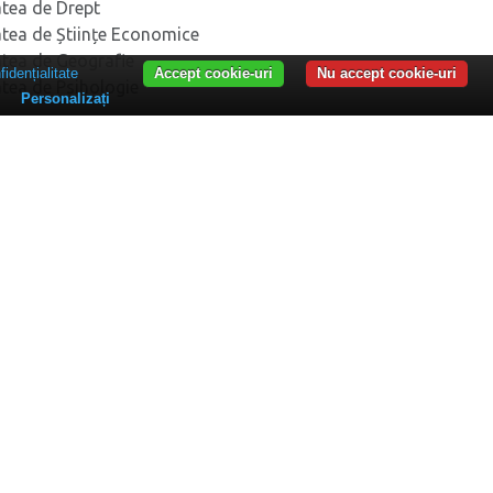
atea de Drept
atea de Științe Economice
atea de Geografie
fidențialitate
Accept cookie-uri
Nu accept cookie-uri
atea de Psihologie
Personalizați
RTAMENTE
rtamentul pentru Pregătirea Personalului Didactic –
rtamentul de Formare Profesională și Studii
iversitare
artimentul Proiecte
ER
ații studenți
ități UDC
UDC