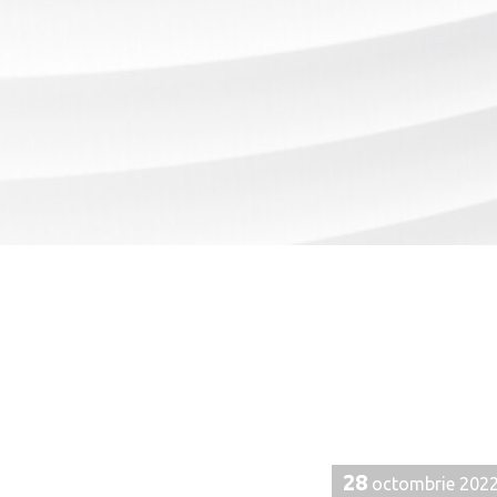
28
octombrie 202