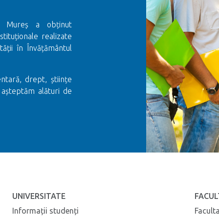
gu Mureș a obținut
stituționale realizate
ții în Învățământul
ntară, drept, științe
 așteptăm alături de
UNIVERSITATE
FACUL
Informații studenți
Facult