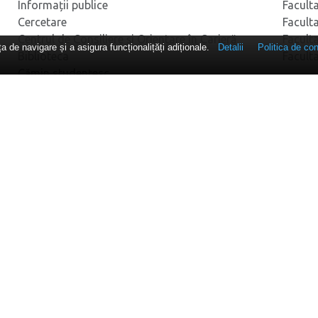
Informații publice
Facult
Cercetare
Facult
Centrul de Consiliere și Orientare în Carieră
Facult
 de navigare și a asigura funcționalițăți adiționale.
Detalii
Politica de con
Biblioteca
Facult
Cămin studențesc
Baza Sportivă
DEPA
♦ Depa
RELAȚII INTERNAȚIONALE
DPPD
Relații Internaționale
♦ Depa
ERASMUS+
Postun
• Comp
ADMITERE
AVIZI
Admitere
Oferta educațională
Inform
Testimoniale
Actual
Blog 
GDPR
Termeni și condiţii