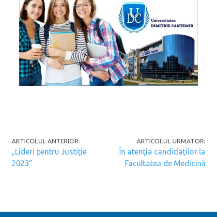
Post navigation
ARTICOLUL ANTERIOR:
ARTICOLUL URMATOR:
„Lideri pentru Justiție
În atenția candidaților la
2023”
Facultatea de Medicină