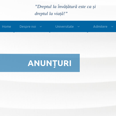
”Dreptul la învățătură este ca și
dreptul la viață!”
Main Navigation
Home
Despre noi
Universitate
Admitere
ANUNȚURI