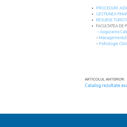
PROCEDURI JUDICI
GESTIUNEA FINAN
RESURSE TURISTI
FACULTATEA DE P
– Asigurarea Cali
–
Managementul 
–
Psihologie Clini
Post navi
ARTICOLUL ANTERIOR:
Catalog rezultate e