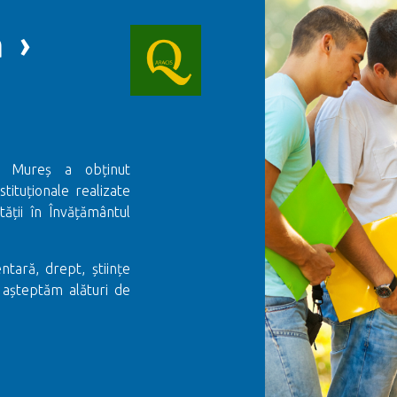
 ›
gu Mureș a obținut
stituționale realizate
ții în Învățământul
ntară, drept, științe
 așteptăm alături de