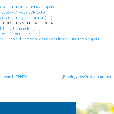
ARE ȘI PROFESII LIBERALE (pdf.)
CIARĂ A AFACERILOR (pdf.)
CE ȘI PROTECȚIA MEDIULUI (pdf.)
SIHOLOGIE ȘI ȘTIINȚE ALE EDUCAȚIEI:
tății Învățământului (pdf.)
Resurselor Umane (pdf.)
că și Tehnici de Intervenție prin Consiliere și Psihoterapie (pdf.)
gation
xamene LICENȚĂ
„Binele, adevărul și frumosul 