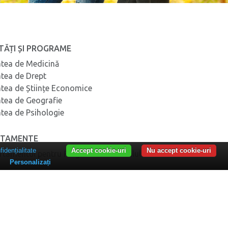
TĂȚI ȘI PROGRAME
atea de Medicină
atea de Drept
atea de Științe Economice
atea de Geografie
atea de Psihologie
RTAMENTE
fidențialitate
Accept cookie-uri
Nu accept cookie-uri
rtamentul pentru Pregătirea Personalului Didactic –
Personalizați
rtamentul de Formare Profesională și Studii
iversitare
artimentul Proiecte