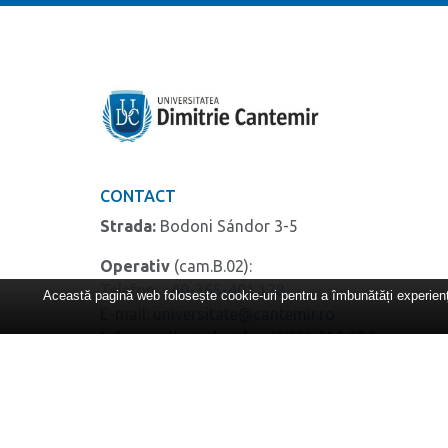
CONTACT
Strada:
Bodoni Sándor 3-5
Operativ
(cam.B.02):
Telefon:
+40-365-401.128
Această pagină web folosește cookie-uri pentru a îmbunătăți experiența
E-mail:
universitate@cantemir.ro
Informații studenți:
+40771-098.927
Secretariat facultăți
(cam. A.07)
:
Telefon:
+40365-801.822
Secretariat
DPPD
(cam. B.14, etaj 1):
Telefon:
+40771-177.582