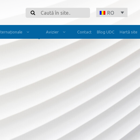
Search
RO
Internaționale
Avizier
Contact
Blog UDC
Hartă site