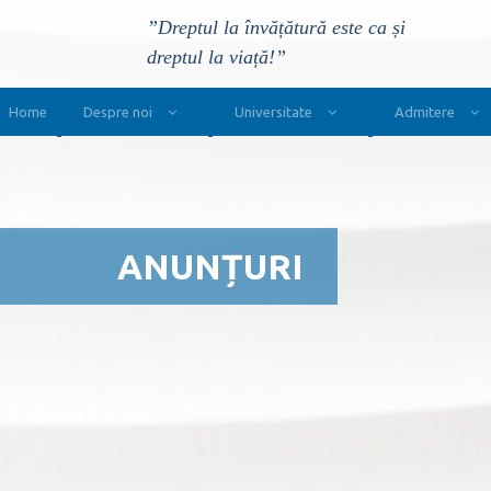
”Dreptul la învățătură este ca și
dreptul la viață!”
Main Navigation
Home
Despre noi
Universitate
Admitere
ANUNȚURI