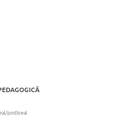
OPEDAGOGICĂ
eal/postliceal