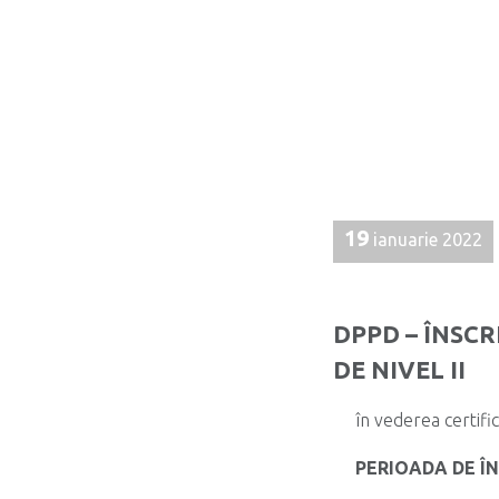
19
ianuarie 2022
DPPD – ÎNSC
DE NIVEL II
în vederea certifi
PERIOADA DE ÎN