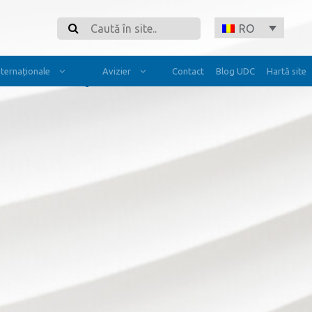
Search
RO
Internaționale
Avizier
Contact
Blog UDC
Hartă site