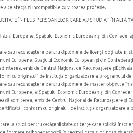
e alte afecţiuni incompatibile cu viitoarea profesie.
CITATE ÎN PLUS PERSOANELOR CARE AU STUDIAT ÎN ALTĂ Ț
 Uniunii Europene, Spaţiului Economic European şi din Confederaţi
lare sau recunoaştere pentru diplomele de licenţă obţinute în st
Uniunii Europene, Spaţiului Economic European şi din Confederaţi
 admiterea, emis de Centrul Naţional de Recunoaştere şiEchivala
nform cu originalul” de instituţia organizatoare a programului d
alare sau recunoaştere pentru diplomele de master obţinute în s
Uniunii Europene, ai Spaţiului Economic European şi din Confedera
zează admiterea, emis de Centrul Naţional de Recunoaştere şi Ec
certificată „conform cu originalul” de instituţia organizatoare a
are la studii pentru cetăţenii statelor terţe care solicită înscri
e formare psihopedagogică în regimul cursurilor postuniversit