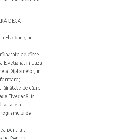
ARĂ DECÂT
a Elveţiană, ai
răinătate de către
a Elveţiană, în baza
re a Diplomelor, în
e formare;
trăinătate de către
ţia Elveţiană, în
hivalare a
 programului de
erea pentru a
are. Pentru