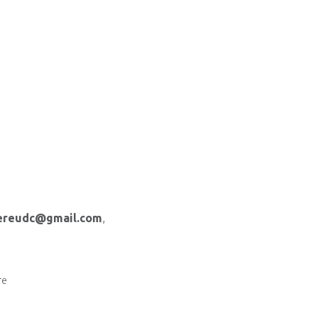
ereudc@gmail.com
,
re