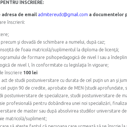
 PENTRU ÎNSCRIERE:
e adresa de email
admitereudc@gmail.com
a documentelor 
re înscrierii:
tere;
e, precum şi dovadă de schimbare a numelui, după caz;
însoțită de foaia matricolă/suplimentul la diploma de licenţă;
rogramului de formare psihopedagogică de nivel I sau a îndeplinir
că de nivel I, în conformitate cu legislaţia în vigoare;
 de înscriere
100 lei
act de studii postuniversitare cu durata de cel puţin un an şi ju
 cel puţin 90 de credite, aprobate de MEN (studii aprofundate, 
dii postuniversitare de specializare, studii postuniversitare de 
e profesională pentru dobândirea unei noi specializări, finaliz
universitare de master sau după absolvirea studiilor universitare d
oaie matricolă/supliment;
l care să ateste faptul că persoana care urmează să se înscrie la 