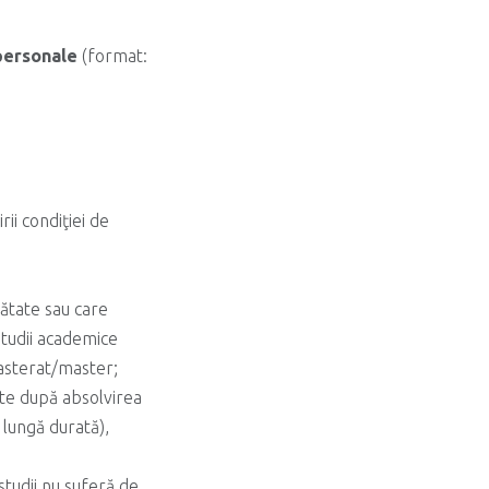
personale
(format:
ii condiţiei de
mătate sau care
studii academice
masterat/master;
ate după absolvirea
e lungă durată),
studii nu suferă de