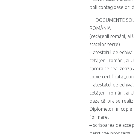
boli contagioase ori d
DOCUMENTE SOLI
ROMÂNIA
(cetăţenii români, ai
statelor terțe)
– atestatul de echiva
cetăţenii români, ai 
cărora se realizează
copie certificată „co
– atestatul de echiv
cetăţenii români, ai 
baza cărora se reali
Diplomelor, în copie 
formare.
– scrisoarea de accept
parcurge programul d