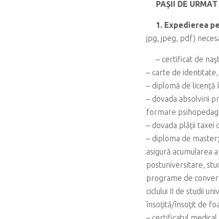
PAȘII DE URMAT
1. Expedierea p
jpg, jpeg, pdf) necesa
– certificat de naş
– carte de identitat
– diplomă de licenţă 
– dovada absolvirii p
formare psihopedagogi
– dovada plății taxei
– diploma de master; 
asigură acumularea a
postuniversitare, stu
programe de conversi
ciclului II de studii 
însoţită/însoţit de f
– certificatul medica