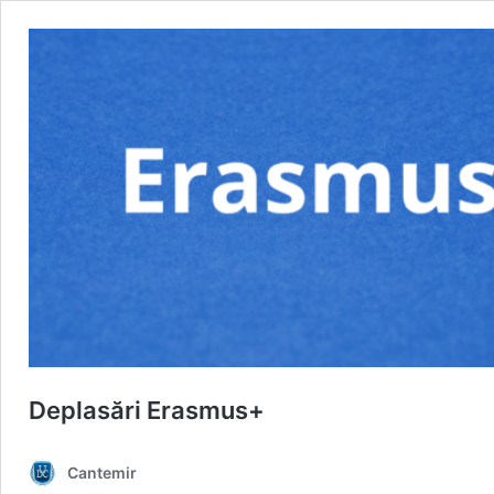
Deplasări Erasmus+
Cantemir